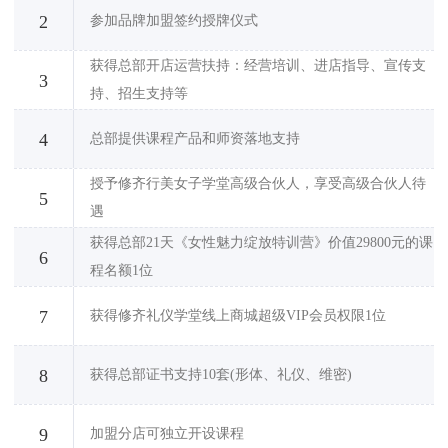
2
参加品牌加盟签约授牌仪式
获得总部开店运营扶持：经营培训、进店指导、宣传支
3
持、招生支持等
4
总部提供课程产品和师资落地支持
授予修齐行美女子学堂高级合伙人，享受高级合伙人待
5
遇
获得总部21天《女性魅力绽放特训营》价值29800元的课
6
程名额1位
7
获得修齐礼仪学堂线上商城超级VIP会员权限1位
8
获得总部证书支持10套(形体、礼仪、维密)
9
加盟分店可独立开设课程