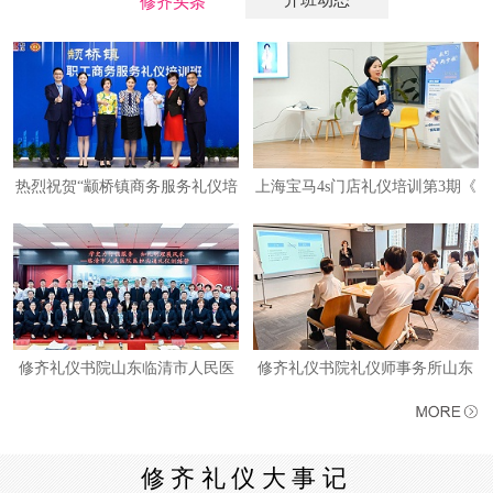
修齐头条
热烈祝贺“颛桥镇商务服务礼仪培
上海宝马4s门店礼仪培训第3期《
训班”圆满收官
销售人员形象礼仪及行为礼仪塑
造》课程圆满结束
修齐礼仪书院山东临清市人民医
修齐礼仪书院礼仪师事务所山东
院《医护沟通礼仪训练营》圆满
凯诺贝儿医院管理有限公司《医
开展
护礼仪培训》圆满结束
修齐礼仪大事记