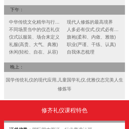
下午：
中华传统文化精华与行为修炼
现代人修炼的最高境界
不同场景当中的仪态礼仪
人多必有仪式,仪式必有规范
仪式以服装、场合来定义
旗袍(柔和、内敛、雅致)
礼服(高贵、大气、典雅)
职业(严谨、干练、认真)
休闲(轻松、自在、从容)
自我体态梳理
晚上：
国学传统礼仪的现代应用,儿童国学礼仪,优雅仪态完美人生
修炼等
修齐礼仪课程特色