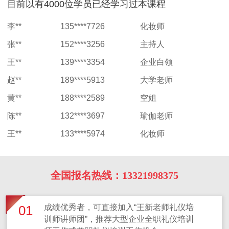
目前以有4000位学员已经学习过本课程
李**
135****7726
化妆师
张**
152****3256
主持人
王**
139****3354
企业白领
赵**
189****5913
大学老师
黄**
188****2589
空姐
陈**
132****3697
瑜伽老师
王**
133****5974
化妆师
全国报名热线：13321998375
成绩优秀者，可直接加入“王新老师礼仪培
01
训师讲师团”，推荐大型企业全职礼仪培训