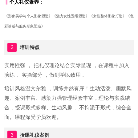
▍
个人礼仪素养
：
《形象美学与个人形象塑造》《魅力女性五维塑造》《女性整体形象打造》《色
彩诊断与服务形象塑造》
2
培训特点
实用性强 ， 把礼仪理论结合实际呈现 ，在课程中加入
演练 、实操部分 ，做到学以致用 。
培训风格温文尔雅 ，训练井然有序！生动活泼、幽默风
趣、案例丰富、感染力强管理经验丰富，理论与实践结
合，授课形式多样、生动风趣， 不拘泥于形式，综合全
面。课程深受学员欢迎。
3
授课礼仪案例