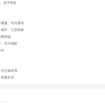
、东洋电装
中通服、中兴通讯
、城开、江苏国泰
光胤瑜伽
行、高力国际
万合
、天行健咨询
、韩都衣舍、