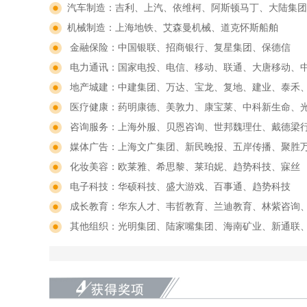
汽车制造：吉利、上汽、依维柯、阿斯顿马丁、大陆集团
机械制造：上海地铁、艾森曼机械、道克怀斯船舶
金融保险：中国银联、招商银行、复星集团、保德信
电力通讯：国家电投、电信、移动、联通、大唐移动、
地产城建：中建集团、万达、宝龙、复地、建业、泰禾
医疗健康：药明康德、美敦力、康宝莱、中科新生命、
咨询服务：上海外服、贝恩咨询、世邦魏理仕、戴德梁
媒体广告：上海文广集团、新民晚报、五岸传播、聚胜
化妆美容：欧莱雅、希思黎、莱珀妮、趋势科技、寐丝
电子科技：华硕科技、盛大游戏、百事通、趋势科技
成长教育：华东人才、韦哲教育、兰迪教育、林紫咨询
其他组织：光明集团、陆家嘴集团、海南矿业、新通联