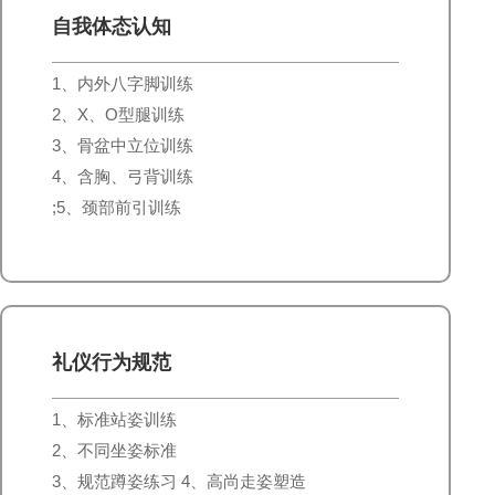
自我体态认知
1、内外八字脚训练
2、X、O型腿训练
3、骨盆中立位训练
4、含胸、弓背训练
;5、颈部前引训练
礼仪行为规范
1、标准站姿训练
2、不同坐姿标准
3、规范蹲姿练习 4、高尚走姿塑造