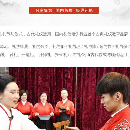
礼礼节与仪式，古代礼仪运用，国内礼仪培训行业首个古典礼仪教育品牌
源流、礼学经典、礼的分类、礼与俗 / 礼与理 / 礼与情 / 乐与性 / 礼与仪
婚礼、射礼、开笔礼、 拜师礼、投壶礼)，古礼今用(古代仪式与现代运用