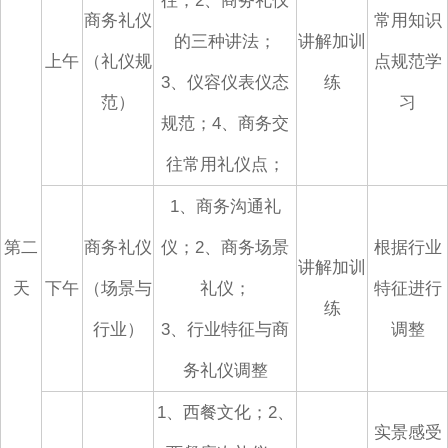
往；2、商务礼仪
商务礼仪
常用知识
的三种讲法；
讲解加训
上午
（礼仪规
点规范学
3、仪容仪表仪态
练
范）
习
规范；4、商务交
往常用礼仪点；
1、商务沟通礼
第二
商务礼仪
仪；2、商务场景
根据行业
讲解加训
天
下午
（场景与
礼仪；
特征进行
练
行业）
3、行业特征与商
调整
务礼仪调整
1、西餐文化；2、
实景感受