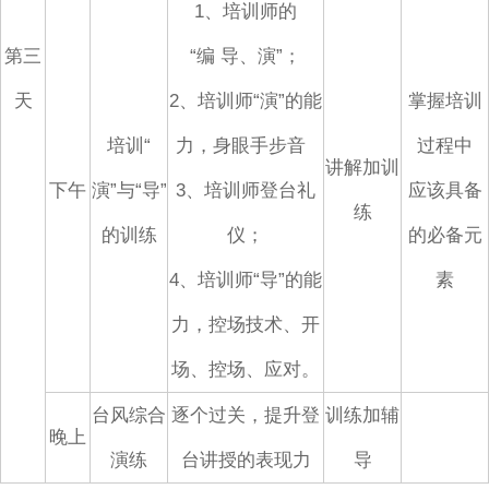
1、培训师的
第三
“编
导、演”；
天
2、培训师“演”的能
掌握培训
培训“
力，身眼手步音
过程中
讲解加训
下午
演”与“导”
3、培训师登台礼
应该具备
练
的训练
仪；
的必备元
4、培训师“导”的能
素
力，控场技术、开
场、控场、应对。
台风综合
逐个过关，提升登
训练加辅
晚上
演练
台讲授的表现力
导