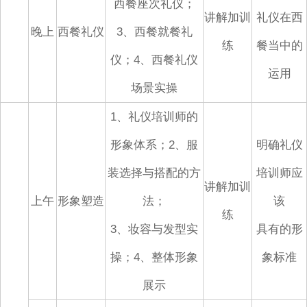
西餐座次礼仪；
讲解加训
礼仪在西
晚上
西餐礼仪
3、西餐就餐礼
练
餐当中的
仪；4、西餐礼仪
运用
场景实操
1、礼仪培训师的
形象体系；2、服
明确礼仪
装选择与搭配的方
培训师应
讲解加训
上午
形象塑造
法；
该
练
3、妆容与发型实
具有的形
操；4、整体形象
象标准
展示