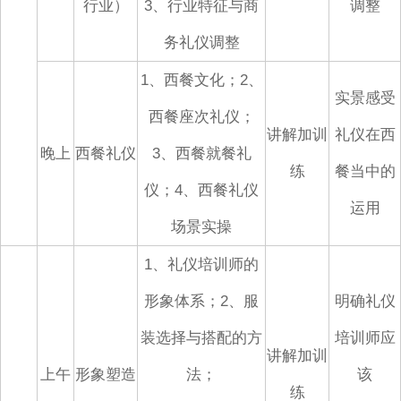
行业）
3、行业特征与商
调整
务礼仪调整
1、西餐文化；2、
实景感受
西餐座次礼仪；
讲解加训
礼仪在西
晚上
西餐礼仪
3、西餐就餐礼
练
餐当中的
仪；4、西餐礼仪
运用
场景实操
1、礼仪培训师的
形象体系；2、服
明确礼仪
装选择与搭配的方
培训师应
讲解加训
上午
形象塑造
法；
该
练