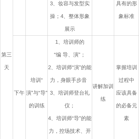
3、妆容与发型实
具有的形
操；4、整体形象
象标准
展示
1、培训师的
第三
“编
导、演”；
天
2、培训师“演”的能
掌握培训
培训“
力，身眼手步音
过程中
讲解加训
下午
演”与“导”
3、培训师登台礼
应该具备
练
的训练
仪；
的必备元
4、培训师“导”的能
素
力，控场技术、开