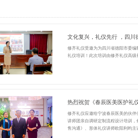
文化复兴，礼仪先行 ，四川
修齐礼仪受邀为为四川省德阳市委编
礼仪培训！此次培训由修齐礼仪高级
热烈祝贺《春辰医美医护礼
修齐礼仪应邀给宁波春辰医美的伙伴
讲师团亲自调研定制流程设计培训，
售沟通》、形体礼仪讲师欧阳利昀主