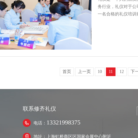
务行业，礼仪对于公
一名合格的礼仪培训
看看修…
首页
上一页
10
11
12
下
联系修齐礼仪
13321998375
电话：
地址：上海虹桥商区区国家会展中心附近