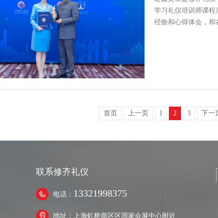
学习礼仪培训师课程
经验和心得体会，和
悟和…
首页
上一页
1
2
3
下一
联系修齐礼仪
13321998375
电话：
地址：上海虹桥商区区国家会展中心附近