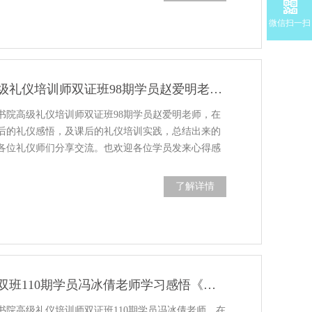
微信扫一扫
修齐礼仪书院高级礼仪培训师双证班98期学员赵爱明老师学习感悟分享
书院高级礼仪培训师双证班98期学员赵爱明老师，在
后的礼仪感悟，及课后的礼仪培训实践，总结出来的
各位礼仪师们分享交流。也欢迎各位学员发来心得感
了解详情
高级礼仪培训师双班110期学员冯冰倩老师学习感悟《心灵上的碰撞》
书院高级礼仪培训师双证班110期学员冯冰倩老师，在