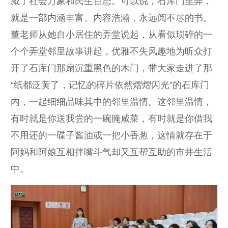
藏了社会万象和民生百态。可以说，石库门里弄，
就是一部内涵丰富、内容浩瀚，永远阅不尽的书。
董老师从她自小居住的弄堂说起，从看似琐碎的一
个个弄堂邻里故事讲起，优雅不失风趣地为听众打
开了石库门那扇沉重黑色的木门，带大家走进了那
“纸都泛黄了，记忆的碎片依然熠熠闪光”的石库门
内，一起细细品味其中的邻里温情。这邻里温情，
有时就是你送我尝的一碗腌咸菜，有时就是你借我
不用还的一碟子酱油或一把小香葱，这情就存在于
阿妈和阿娘互相拌嘴斗气却又互帮互助的市井生活
中。