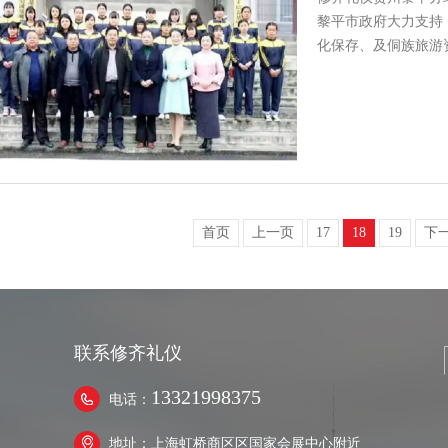
黎平市政府大力支持
化保存、及侗族旅游
上海总部…
首页
上一页
17
18
19
下
联系修齐礼仪
13321998375
电话：
地址：上海虹桥商区区国家会展中心附近