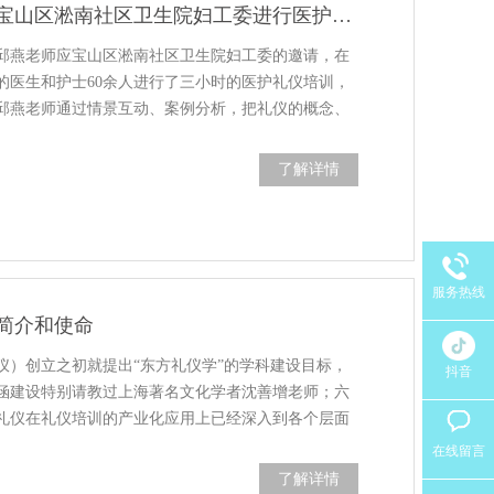
修齐礼仪受邀为宝山区淞南社区卫生院妇工委进行医护礼仪培训
邱燕老师应宝山区淞南社区卫生院妇工委的邀请，在
的医生和护士60余人进行了三小时的医护礼仪培训，
邱燕老师通过情景互动、案例分析，把礼仪的概念、
了解详情
服务热线
简介和使命
仪）创立之初就提出“东方礼仪学”的学科建设目标，
抖音
涵建设特别请教过上海著名文化学者沈善增老师；六
礼仪在礼仪培训的产业化应用上已经深入到各个层面
在线留言
了解详情