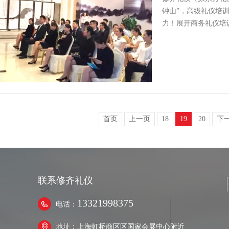
钟山”，高级礼仪培
力！展开商务礼仪培
首页
上一页
18
19
20
下
联系修齐礼仪
13321998375
电话：
地址：上海虹桥商区区国家会展中心附近