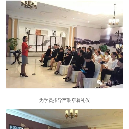
为学员指导西装穿着礼仪