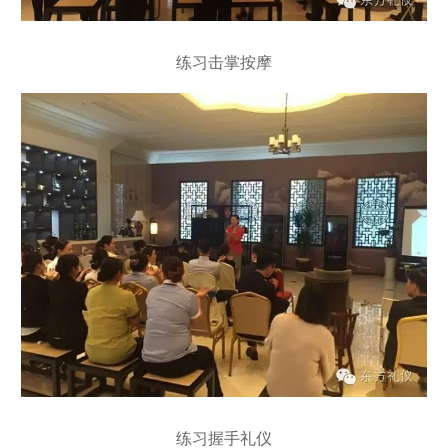
练习击掌按摩
练习握手礼仪