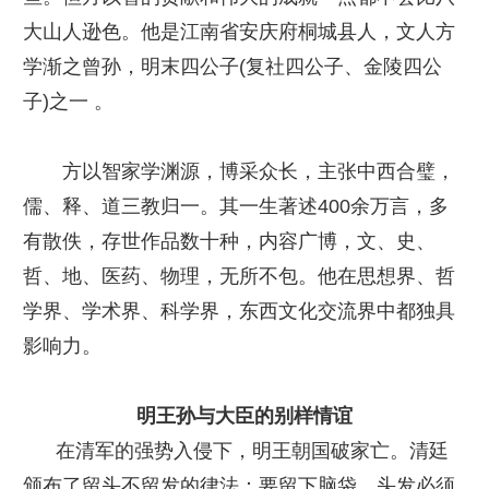
大山人逊色。他是江南省安庆府桐城县人，文人方
学渐之曾孙，明末四公子(复社四公子、金陵四公
子)之一 。
方以智家学渊源，博采众长，主张中西合璧，
儒、释、道三教归一。其一生著述400余万言，多
有散佚，存世作品数十种，内容广博，文、史、
哲、地、医药、物理，无所不包。他在思想界、哲
学界、学术界、科学界，东西文化交流界中都独具
影响力。
明王孙与大臣的别样情谊
在清军的强势入侵下，明王朝国破家亡。清廷
颁布了留头不留发的律法：要留下脑袋，头发必须