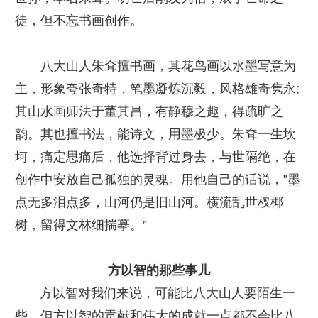
徒，但不忘书画创作。
八大山人朱耷擅书画，其花鸟画以水墨写意为
主，形象夸张奇特，笔墨凝炼沉毅，风格雄奇隽永;
其山水画师法于董其昌，有静穆之趣，得疏旷之
韵。其也擅书法，能诗文，用墨极少。朱耷一生坎
坷，痛定思痛后，他选择背过身去，与世隔绝，在
创作中安放自己孤独的灵魂。用他自己的话说，”墨
点无多泪点多，山河仍是旧山河。横流乱世杈椰
树，留得文林细揣摹。”
方以智的那些事儿
方以智对我们来说，可能比八大山人要陌生一
些。但方以智的贡献和伟大的成就一点都不会比八