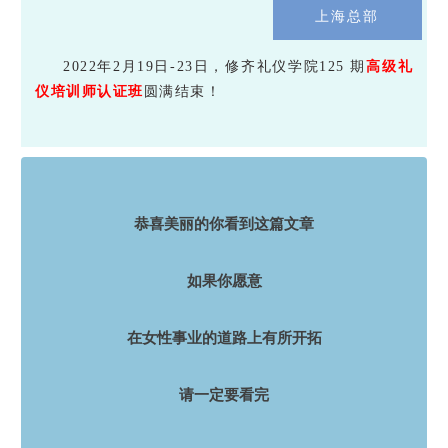
上海总部
2
022
年
2月19
日
-23
日，修齐礼仪学院
125
期
高级礼
仪培训师认证班
圆满结束！
恭喜美丽的你看到这篇文章
如果你愿意
在女性事业的道路上有所开拓
请一定要看完