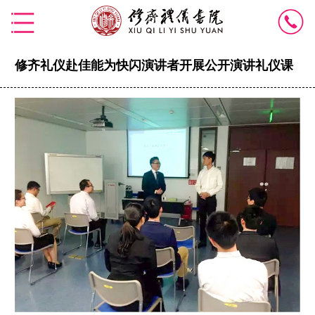
修齐礼仪赴佳能为快闪演讲者开展公开演讲礼仪课