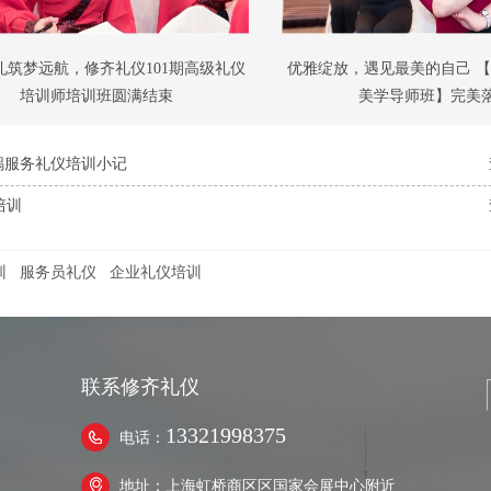
礼筑梦远航，修齐礼仪101期高级礼仪
优雅绽放，遇见最美的自己 
培训师培训班圆满结束
美学导师班】完美
锅服务礼仪培训小记
培训
训
服务员礼仪
企业礼仪培训
联系修齐礼仪
13321998375
电话：
地址：上海虹桥商区区国家会展中心附近