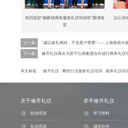
热烈祝贺“颛桥镇商务服务礼仪培训班”圆满收
以心传
官
上一条
“诚以食礼相待，不负客户厚爱”——上海辣府火
下一条
修齐礼仪再次为苏宁云商集团合作进行商务礼仪
本文标签：
修齐礼仪
餐饮行业服务礼仪培训
服务礼仪培
关于修齐礼仪
牵手修齐礼仪
职业培训
学习资料
礼仪培训
城市合作