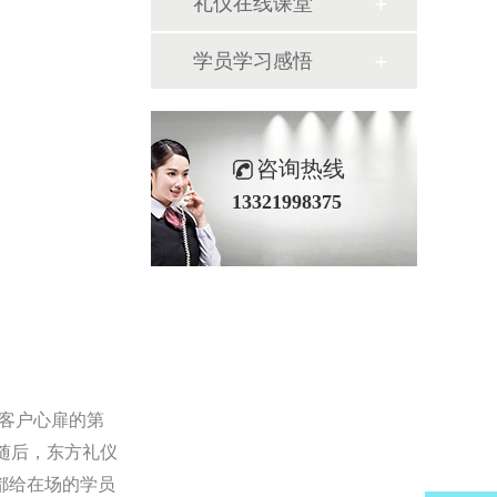
礼仪在线课堂
学员学习感悟
咨询热线
13321998375
客户心扉的第
随后，东方礼仪
都给在场的学员