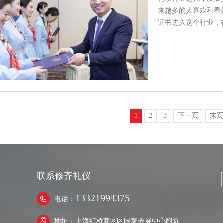
来越多的人喜欢和看
证书进入这个行业，
询，礼仪培…
1
2
3
下一页
末
联系修齐礼仪
13321998375
电话：
地址：上海虹桥商区区国家会展中心附近