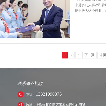
来越多的人喜欢和看
证书进入这个行业，
询，礼仪培…
1
2
3
下一页
末
联系修齐礼仪
13321998375
电话：
地址：上海虹桥商区区国家会展中心附近